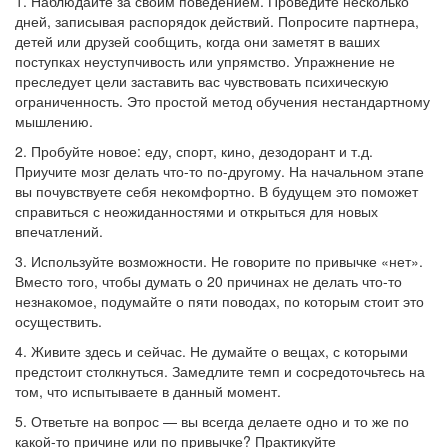
1. Наблюдайте за своим поведением. Проведите несколько
дней, записывая распорядок действий. Попросите партнера,
детей или друзей сообщить, когда они заметят в ваших
поступках неуступчивость или упрямство. Упражнение не
преследует цели заставить вас чувствовать психическую
ограниченность. Это простой метод обучения нестандартному
мышлению.
2. Пробуйте новое: еду, спорт, кино, дезодорант и т.д.
Приучите мозг делать что-то по-другому. На начальном этапе
вы почувствуете себя некомфортно. В будущем это поможет
справиться с неожиданностями и открыться для новых
впечатлений.
3. Используйте возможности. Не говорите по привычке «нет».
Вместо того, чтобы думать о 20 причинах не делать что-то
незнакомое, подумайте о пяти поводах, по которым стоит это
осуществить.
4. Живите здесь и сейчас. Не думайте о вещах, с которыми
предстоит столкнуться. Замедлите темп и сосредоточьтесь на
том, что испытываете в данный момент.
5. Ответьте на вопрос — вы всегда делаете одно и то же по
какой-то причине или по привычке? Практикуйте