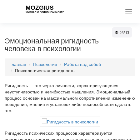
MOZGIUS
Toggl
ЖУРНАЛ О ГОЛОВНОМ МОЗГЕ
navig
26513
Эмоциональная ригидность
человека в психологии
Главная
Психология
Работа над собой
Психологическая ригидность
Ригидность — это черта личности, характеризующаяся
неуступчивостью и негибкостью мышления. Эмоциональный
процесс основан на максимальном сопротивлении изменению
поведения, мнения и установок либо неспособности сделать
это.
Ригидность психических процессов характеризуется
повышенным стремлением к постоянству и предсказуемости,