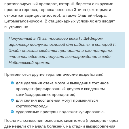
противовирусный препарат, который борется с вирусами
простого герпеса, герпеса человека 3 типа (к которым и
относится варицелла-зостер), а также Эпштейн-Бара,
цитомегаловирусом. В стационарных условиях его вводят
внутривенно.
Полученный в 70 гг. прошлого века Г. Ш
eфером
ацикловир послужил основой для работы, в которой Г.
Элайн описала свойства препарата и его принципы,
что впоследствии получило вознаграждение в виде
Нобелевской премии.
Применяются другие терапевтические воздействия:
для удаления отека мозга и выведения токсинов
проводят форсированный диурез с введением
калийсодержащих препаратов;
для снятия воспаления могут применяться
кортикостероиды;
судорожные приступы подлежат купированию.
После исчезновения основных симптомов (примерно через
две недели от начала болезни), на стадии выздоровления