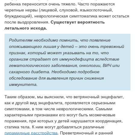
ребенка переносится очень тяжело. Часто поражаются
черепные нервы (лицевой, слуховой, языкоглоточный,
блуждающий), неврологическая симптоматика может остаться
после выздоровления.
Существует вероятность
летального исхода.
Родителям необходимо помнить, что появление
опоясывающего лишая у детей – это очень тревожный
признак, который может указывать на то, что
организм страдает от иммунодефицта вследствие
гематологического заболевания, онкологии, ВИЧ или
сахарного диабета. Необходимо подробное
обследование для выявления причин снижения
иммунитета.
Таким образом, мы выяснили, что ветряночный энцефалит,
как и другой вид энцефалита, проявляется серьезными
симптомами, в том числе неврологическими. Самыми
характерными признаками его могут быть мозжечковые
поражения, при которых у детей нарушается координация,
статика тела. К ним могут добавляться различные
пирамидные расстройства
. Преветряночный и ранний