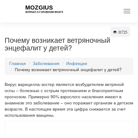
MOZGIUS
Toggl
ЖУРНАЛ О ГОЛОВНОМ МОЗГЕ
navig
31725
Почему возникает ветряночный
энцефалит у детей?
Главная
Заболевания
Инфекции
Почему возникает ветряночный энцефалит у детей?
Вирус варицелла-зостер является возбудителем ветряной
оспы – болезнью с острым протеканием и благоприятным
прогнозом. Примерно 90% взрослого населения имеют в
анамнезе это заболевание – оно поражает организм в детском
возрасте. В настоящее время эта цифра снижается за счет
использования вакцины.