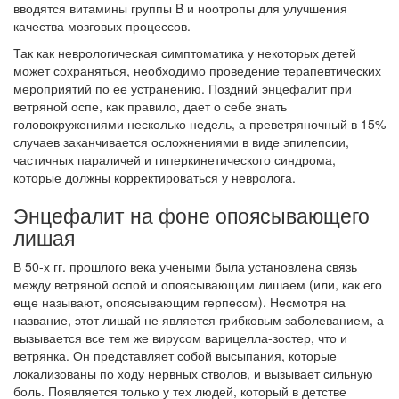
вводятся витамины группы B и ноотропы для улучшения
качества мозговых процессов.
Так как неврологическая симптоматика у некоторых детей
может сохраняться, необходимо проведение терапевтических
мероприятий по ее устранению. Поздний энцефалит при
ветряной оспе, как правило, дает о себе знать
головокружениями несколько недель, а преветряночный в 15%
случаев заканчивается осложнениями в виде эпилепсии,
частичных параличей и гиперкинетического синдрома,
которые должны корректироваться у невролога.
Энцефалит на фоне опоясывающего
лишая
В 50-х гг. прошлого века учеными была установлена связь
между ветряной оспой и опоясывающим лишаем (или, как его
еще называют, опоясывающим герпесом). Несмотря на
название, этот лишай не является грибковым заболеванием, а
вызывается все тем же вирусом варицелла-зостер, что и
ветрянка. Он представляет собой высыпания, которые
локализованы по ходу нервных стволов, и вызывает сильную
боль. Появляется только у тех людей, который в детстве