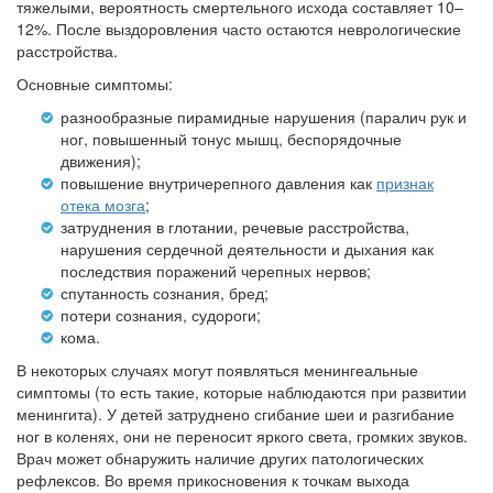
тяжелыми, вероятность смертельного исхода составляет 10–
12%. После выздоровления часто остаются неврологические
расстройства.
Основные симптомы:
разнообразные пирамидные нарушения (паралич рук и
ног, повышенный тонус мышц, беспорядочные
движения);
повышение внутричерепного давления как
признак
отека мозга
;
затруднения в глотании, речевые расстройства,
нарушения сердечной деятельности и дыхания как
последствия поражений черепных нервов;
спутанность сознания, бред;
потери сознания, судороги;
кома.
В некоторых случаях могут появляться менингеальные
симптомы (то есть такие, которые наблюдаются при развитии
менингита). У детей затруднено сгибание шеи и разгибание
ног в коленях, они не переносит яркого света, громких звуков.
Врач может обнаружить наличие других патологических
рефлексов. Во время прикосновения к точкам выхода