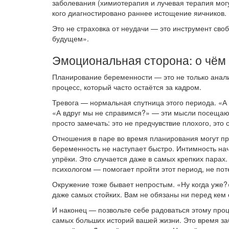
заболевания (химиотерапия и лучевая терапия могу
кого диагностировано раннее истощение яичников.
Это не страховка от неудачи — это инструмент сво
будущем».
Эмоциональная сторона: о чём 
Планирование беременности — это не только анал
процесс, который часто остаётся за кадром.
Тревога — нормальная спутница этого периода. «А 
«А вдруг мы не справимся?» — эти мысли посещают
просто замечать: это не предчувствие плохого, это
Отношения в паре во время планирования могут п
беременность не наступает быстро. Интимность на
упрёки. Это случается даже в самых крепких парах
психологом — помогает пройти этот период, не пот
Окружение тоже бывает непростым. «Ну когда уже?
даже самых стойких. Вам не обязаны ни перед кем 
И наконец — позвольте себе радоваться этому про
самых больших историй вашей жизни. Это время заб