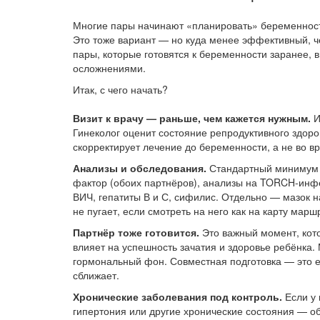
Многие пары начинают «планировать» беременность
Это тоже вариант — но куда менее эффективный, ч
пары, которые готовятся к беременности заранее, 
осложнениями.
Итак, с чего начать?
Визит к врачу — раньше, чем кажется нужным.
И
Гинеколог оценит состояние репродуктивного здоро
скорректирует лечение до беременности, а не во в
Анализы и обследования.
Стандартный минимум в
фактор (обоих партнёров), анализы на TORCH-инфек
ВИЧ, гепатиты В и С, сифилис. Отдельно — мазок н
не пугает, если смотреть на него как на карту маршр
Партнёр тоже готовится.
Это важный момент, кот
влияет на успешность зачатия и здоровье ребёнка.
гормональный фон. Совместная подготовка — это е
сближает.
Хронические заболевания под контроль.
Если у 
гипертония или другие хронические состояния — о