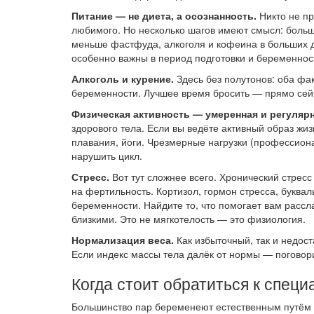
Питание — не диета, а осознанность.
Никто не пр
любимого. Но несколько шагов имеют смысл: больш
меньше фастфуда, алкоголя и кофеина в больших до
особенно важны в период подготовки и беременнос
Алкоголь и курение.
Здесь без полутонов: оба фа
беременности. Лучшее время бросить — прямо сейч
Физическая активность — умеренная и регулярн
здорового тела. Если вы ведёте активный образ жиз
плавания, йоги. Чрезмерные нагрузки (профессион
нарушить цикл.
Стресс.
Вот тут сложнее всего. Хронический стре
на фертильность. Кортизол, гормон стресса, буква
беременности. Найдите то, что помогает вам рассл
близкими. Это не мягкотелость — это физиология.
Нормализация веса.
Как избыточный, так и недос
Если индекс массы тела далёк от нормы — поговори
Когда стоит обратиться к специ
Большинство пар беременеют естественным путём в