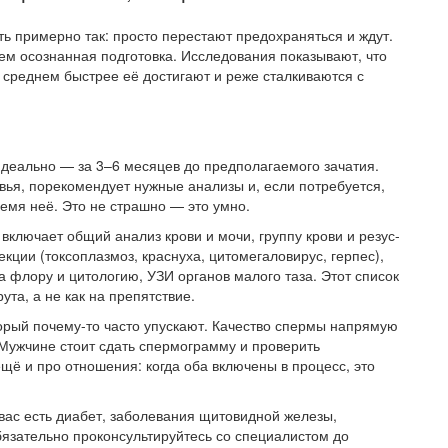
 примерно так: просто перестают предохраняться и ждут.
ем осознанная подготовка. Исследования показывают, что
в среднем быстрее её достигают и реже сталкиваются с
деально — за 3–6 месяцев до предполагаемого зачатия.
вья, порекомендует нужные анализы и, если потребуется,
ремя неё. Это не страшно — это умно.
ключает общий анализ крови и мочи, группу крови и резус-
ции (токсоплазмоз, краснуха, цитомегаловирус, герпес),
а флору и цитологию, УЗИ органов малого таза. Этот список
ута, а не как на препятствие.
орый почему-то часто упускают. Качество спермы напрямую
 Мужчине стоит сдать спермограмму и проверить
щё и про отношения: когда оба включены в процесс, это
вас есть диабет, заболевания щитовидной железы,
бязательно проконсультируйтесь со специалистом до