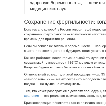
здоровую беременность», — делится 
медицинских наук.
Сохранение фертильности: когд
Есть тема, о которой в России говорят ещё недоста
сохранении фертильности — возможности «поставит
времени для принятия решений.
Если вы сейчас не готовы к беременности — карье
знаете, что хотите детей в будущем, стоит узнать о
Как это работает: после гормональной стимуляции 
сверхнизкой температуре (-196°C) методом витрифи
Когда вы будете готовы к беременности — яйцекле
Оптимальный возраст для этой процедуры — до 35 л
«заморозить» их — значит сохранить молодость сво
поздно — но лучше не откладывать.
Тем, кто хочет разобраться в деталях процедуры, с
хранение
— это реальная возможность взять под ко
Криоконсервация яйцеклеток также показана женщи