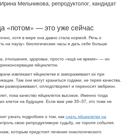
Ирина Мельникова, репродуктолог, кандидат
а «потом» — это уже сейчас
точно, хотя в мире она давно стала нормой. Речь о
ь на паузу» биологические часы и дать себе больше
ра, отношения, здоровье, просто «ещё не время» — но
 криоконсервации яйцеклеток.
врачи извлекают яйцеклетки и замораживают их при
кации. Там они могут храниться годами, не теряя качества.
тки размораживают, оплодотворяют и переносят эмбрион.
ет, пока качество яйцеклеток высокое. Именно тогда
их клеток на будущее. Если вам уже 35–37, это тоже не
тоит узнать подробнее о том, как
сдать яйцеклетки на
нтроль свою репродуктивную судьбу, не торопя события.
нам, которым предстоит лечение онкологического