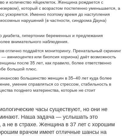
во и количество яйцеклеток. Женщина рождается с
зервом), который с возрастом постепенно уменьшается, а
цесс ускоряется. Именно поэтому время до наступления
омосомных нарушений (в частности, синдрома Дауна)
го диабета, гипертонии беременных и предлежания
 более внимательного наблюдения.
ов отлично поддаётся мониторингу. Пренатальный скрининг
и — амниоцентез или биопсия хориона) даёт возможность
нщины после 35 лет, как правило, более ответственно
себе большой плюс.
инансово большинство женщин в 35–40 лет куда более
ение, умение справляться со стрессом, стабильность в
ества позднего материнства, которые не стоит
иологические часы существуют, но они не
оминают. Наша задача — услышать это
 а не в страхе. Женщина в 37 лет с хорошим
хорошим врачом имеет отличные шансы на