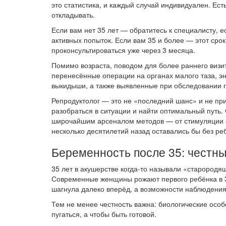
это статистика, и каждый случай индивидуален. Ест
откладывать.
Если вам нет 35 лет — обратитесь к специалисту, 
активных попыток. Если вам 35 и более — этот сро
проконсультироваться уже через 3 месяца.
Помимо возраста, поводом для более раннего визи
перенесённые операции на органах малого таза, э
выкидыши, а также выявленные при обследовании 
Репродуктолог — это не «последний шанс» и не пр
разобраться в ситуации и найти оптимальный путь
широчайшим арсеналом методов — от стимуляции 
несколько десятилетий назад оставались бы без ре
Беременность после 35: честны
35 лет в акушерстве когда-то называли «старородя
Современные женщины рожают первого ребёнка в 3
шагнула далеко вперёд, а возможности наблюдени
Тем не менее честность важна: биологические особ
пугаться, а чтобы быть готовой.