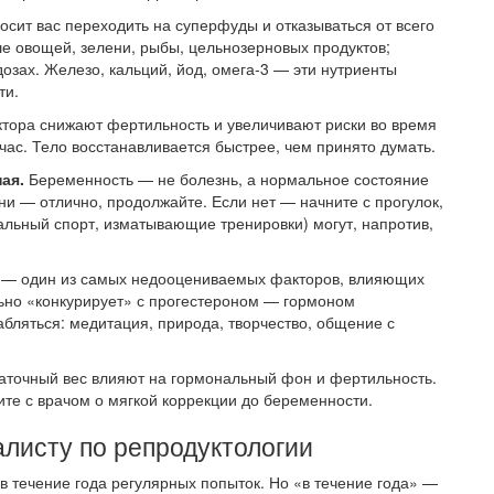
осит вас переходить на суперфуды и отказываться от всего
е овощей, зелени, рыбы, цельнозерновых продуктов;
зах. Железо, кальций, йод, омега-3 — эти нутриенты
ти.
ктора снижают фертильность и увеличивают риски во время
ас. Тело восстанавливается быстрее, чем принято думать.
ая.
Беременность — не болезнь, а нормальное состояние
ни — отлично, продолжайте. Если нет — начните с прогулок,
альный спорт, изматывающие тренировки) могут, напротив,
сс — один из самых недооцениваемых факторов, влияющих
льно «конкурирует» с прогестероном — гормоном
абляться: медитация, природа, творчество, общение с
таточный вес влияют на гормональный фон и фертильность.
те с врачом о мягкой коррекции до беременности.
алисту по репродуктологии
 течение года регулярных попыток. Но «в течение года» —