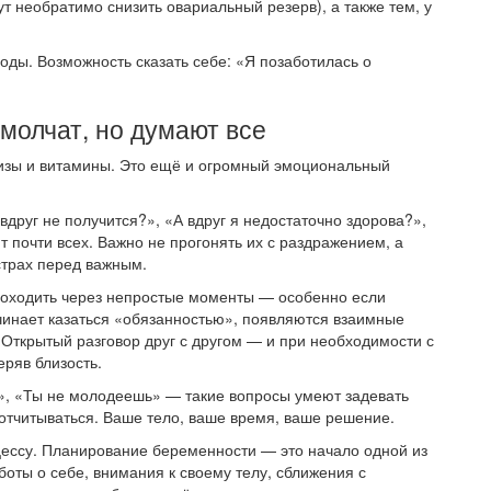
т необратимо снизить овариальный резерв), а также тем, у
боды. Возможность сказать себе: «Я позаботилась о
молчат, но думают все
изы и витамины. Это ещё и огромный эмоциональный
вдруг не получится?», «А вдруг я недостаточно здорова?»,
 почти всех. Важно не прогонять их с раздражением, а
 страх перед важным.
роходить через непростые моменты — особенно если
чинает казаться «обязанностью», появляются взаимные
. Открытый разговор друг с другом — и при необходимости с
еряв близость.
», «Ты не молодеешь» — такие вопросы умеют задевать
отчитываться. Ваше тело, ваше время, ваше решение.
цессу. Планирование беременности — это начало одной из
оты о себе, внимания к своему телу, сближения с