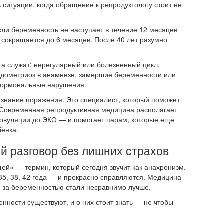
ь ситуации, когда обращение к репродуктологу стоит не
если беременность не наступает в течение 12 месяцев
к сокращается до 6 месяцев. После 40 лет разумно
та служат: нерегулярный или болезненный цикл,
ндометриоз в анамнезе, замершие беременности или
гормональные нарушения.
изнание поражения. Это специалист, который поможет
. Современная репродуктивная медицина располагает
овуляции до ЭКО — и помогает парам, которые ещё
бёнка.
й разговор без лишних страхов
щей» — термин, который сегодня звучит как анахронизм.
5, 38, 42 года — и прекрасно справляются. Медицина
я за беременностью стали несравнимо лучше.
енности существуют, и о них стоит знать — не чтобы