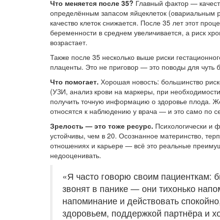
Что меняется после 35?
Главный фактор — качест
определённым запасом яйцеклеток (овариальным ре
качество клеток снижается. После 35 лет этот про
беременности в среднем увеличивается, а риск хр
возрастает.
Также после 35 несколько выше риски гестационно
плаценты. Это не приговор — это поводы для чуть
Что помогает.
Хорошая новость: большинство риск
(УЗИ, анализ крови на маркеры, при необходимост
получить точную информацию о здоровье плода. Же
относятся к наблюдению у врача — и это само по 
Зрелость — это тоже ресурс.
Психологически и ф
устойчивы, чем в 20. Осознанное материнство, терп
отношениях и карьере — всё это реальные преимущ
недооценивать.
«Я часто говорю своим пациенткам: б
звонят в панике — они тихонько нап
напоминание и действовать спокойно,
здоровьем, поддержкой партнёра и 