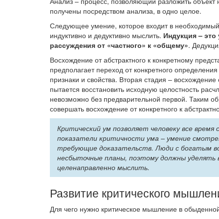
Анализ – процесс, позволяющий разложить объект н
получены посредством анализа, в одно целое.
Следующее умение, которое входит в необходимый 
индуктивно и дедуктивно мыслить.
Индукция – это
рассуждения от «частного» к «общему»
. Дедукц
Восхождение от абстрактного к конкретному предст
предполагает переход от конкретного определения 
признаки и свойства. Вторая стадия – восхождение 
пытается восстановить исходную целостность расч
невозможно без предварительной первой. Таким об
совершать восхождение от конкретного к абстрактно
Критический ум позволяет человеку все время 
показатели критичности ума – умение смотрет
требующие доказательств. Люди с богатым в
несбыточные планы, поэтому должны уделять 
целенаправленно мыслить.
Развитие критического мышлен
Для чего нужно критическое мышление в обыденно