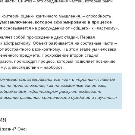
а части. Синтез – это соединение частей, которые были
критерий оценки критичного мышления, – способность
 умозаключение, которое сформировано в процессе
ия основывается на рассуждении от «общего» к «частному».
авляет собой прохождение двух стадий. Первая
к абстрактному. Объект разбивается на составные части –
от абстрактного к конкретному. На этом этапе ум человека
лененного предмета. Прохождение второй стадии
разом, происходит процесс, который позволяет познанию
му, а впоследствии – наоборот.
сомневаться, взвешивать все «за» и «против». Главные
ь на предположения, как на возможные гипотезы,
оображением, «фантазеры» рискуют выдвигать
внимание развитию критичности суждений и научиться
ия
й жизни? Оно: