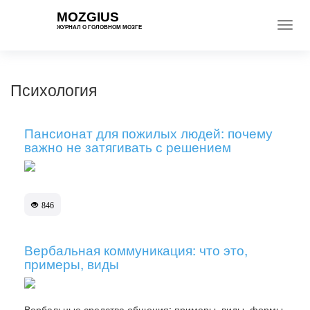
MOZGIUS
Toggl
ЖУРНАЛ О ГОЛОВНОМ МОЗГЕ
navig
Психология
Пансионат для пожилых людей: почему
важно не затягивать с решением
846
Вербальная коммуникация: что это,
примеры, виды
Вербальные средства общения: примеры, виды, формы