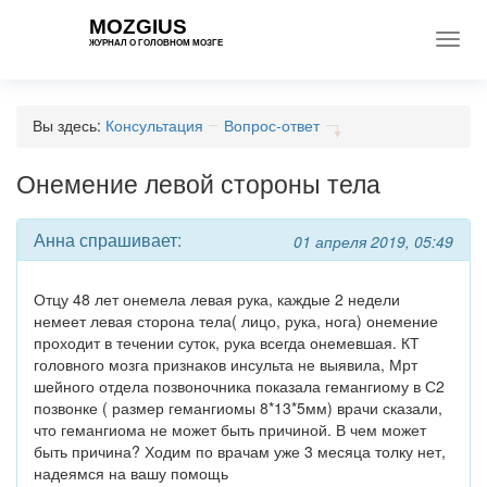
MOZGIUS
Toggl
ЖУРНАЛ О ГОЛОВНОМ МОЗГЕ
navig
Вы здесь:
Консультация
Вопрос-ответ
Онемение левой стороны тела
Анна спрашивает:
01 апреля 2019, 05:49
Отцу 48 лет онемела левая рука, каждые 2 недели
немеет левая сторона тела( лицо, рука, нога) онемение
проходит в течении суток, рука всегда онемевшая. КТ
головного мозга признаков инсульта не выявила, Мрт
шейного отдела позвоночника показала гемангиому в С2
позвонке ( размер гемангиомы 8*13*5мм) врачи сказали,
что гемангиома не может быть причиной. В чем может
быть причина? Ходим по врачам уже 3 месяца толку нет,
надеямся на вашу помощь