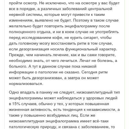
пройти осмотр. Не исключено, что на осмотре у вас будет
все в порядке, а различных заболеваний центральной
нервной системы, которые могут привести к таким
изменениям, выявлено не будет. Поэтому в таком случае
желательно будет повторить энцефалограмму после
полноценного отдыха, и ни в коем случае не употреблять
перед исследованием кофе, не курить сигарет, чтобы
дать головному мозгу восстановить ритм в том случае,
если дезорганизация носила функциональный характер.
Прежде, чем начинать лечение, как и вы сами говорите,
необходимо знать, от чего лечиться. Лечат не болезнь, а
больного. А тут в данном случае пока никакой
информации о патологии не сказано. Сегодня ритм
может быть дезорганизован, а завтра он может
нормализоваться.
Одно впадать в панику не следует, низкоамплитудный тип
энцефалограммы может наблюдаться у здоровых людей
в 15% случаев, обычно у тех, у которых повышенная
жизненная активность, есть тенденция к независимости, а
также у повышенно возбудимых лиц. Если же
низкоамплитудная энцефалограмма имеет всё-таки
патологическую природу, и связана с заболеванием, то