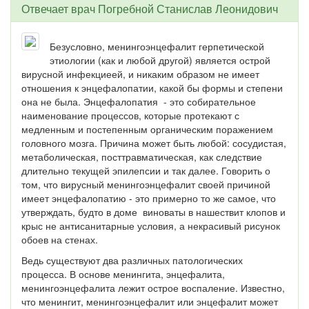
Отвечает врач
Погребной Станислав Леонидович
Безусловно, менингоэнцефалит герпетической
этиологии (как и любой другой) является острой
вирусной инфекциеей, и никаким образом не имеет
отношения к энцефалопатии, какой бы формы и степени
она не была. Энцефалопатия - это собирательное
наименование процессов, которые протекают с
медленным и постепенным органическим поражением
головного мозга. Причина может быть любой: сосудистая,
метаболическая, посттравматическая, как следствие
длительно текущей эпилепсии и так далее. Говорить о
том, что вирусный менингоэнцефалит своей причиной
имеет энцефалопатию - это примерно то же самое, что
утверждать, будто в доме виноваты в нашествит клопов и
крыс не антисанитарные условия, а некрасивый рисунок
обоев на стенах.
Ведь существуют два различных патологических
процесса. В основе менингита, энцефалита,
менингоэнцефалита лежит острое воспаление. Известно,
что менингит, менингоэнцефалит или энцефалит может