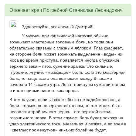
Отвечает врач
Погребной Станислав Леонидович
Здравствуйте, уважаемый Дмитрий!
У мужчин при физической нагрузке обычно
возникают кластерные головные боли, но тогда они
обязательно связаны с глазным яблоком. Глаз краснеет,
на стороне боли может возникать выделение «воды» из
носа во время приступа, появляется иногда опускание
верхнего века – птоз, сужение зрачка. Это сильные,
глубокие, жгучие, «мозжащие» боли. Если это кластерная
боль, то чаще всего она возникает между 9 часами
вечера и 11 часами утра. Лечат приступы суматриптаном
и ингаляциями чистого кислорода.
В том случае, если глазное яблоко не задействовано, а
болит только на поверхности головы, то это может быть
невралгия тройничного нерва – его верхней ветви –
глазничного нерва. В этом случае, боль будет похожа на
удар электрического тока, внезапная и резкая, а во время
«светлых промежутков» никаких болей не будет.